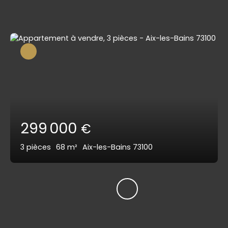
299 000
€
3
pièces
68
m²
Aix-les-Bains 73100