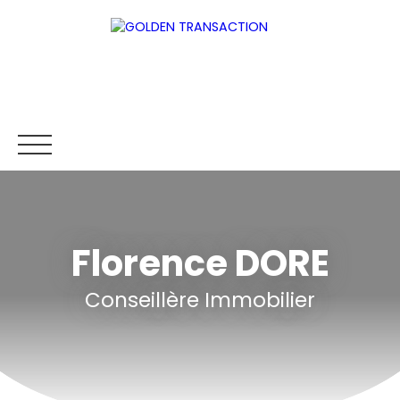
Florence DORE
ACCUEIL
ACHETER
VENDRE
CONCIERGERIE
NOS
Conseillère Immobilier
Être rappelé