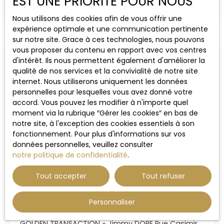
EST UNE PRIORITÉ POUR NOUS
achat ou investisseur Très forte rentabilité pour
rédigée par Mr DORE agent commercial en
de la location de courte durée RB/NB peut être
Nous utilisons des cookies afin de vous offrir une
immobilier immatriculé au RSAC de Grenoble sous
géré par nos soin, n'hésitez pas a nous contacter
expérience optimale et une communication pertinente
le numéro RCS 911 109 817
pour plus d'informations Je vous propose sur la
sur notre site. Grace à ces technologies, nous pouvons
commune d' AIX LES BAINS (73100) au centre ville,
vous proposer du contenu en rapport avec vos centres
proche de toutes commodités Magnifique
d'intérêt. Ils nous permettent également d'améliorer la
appartement T3 duplex de 68m² avec une belle
qualité de nos services et la convivialité de notre site
terrasse de 20m² entièrement rénové avec des
internet. Nous utiliserons uniquement les données
matériaux de qualité ce bien est composé : un
personnelles pour lesquelles vous avez donné votre
séjour/cuisine de 35m² une chambre de 14m² une
accord. Vous pouvez les modifier à n'importe quel
chambre de 16m² une salle de bain avec douche
moment via la rubrique ″Gérer les cookies″ en bas de
de 6. 46m² un WC séparé chauffage individuel
notre site, à l'exception des cookies essentiels à son
électrique électricité refaites peinture refaite
fonctionnement. Pour plus d'informations sur vos
cuisine équipée et aménagée carrelage de 1M/1M
données personnelles, veuillez consulter
DPE B(95)/A(3) 660/950 taxe foncière 338€ A
282 000
€
notre politique de confidentialité
.
découvrir sans tarder!! Contactez-nous dès
maintenant pour une visite FLORENCE DORE 06. 62.
Tout accepter
Tout refuser
47. 51. 21 Les informations sur les risques auxquels
Secteur gare T5 96m² traversant,
ce bien est exposé sont disponibles sur le site
Géorisques : www. georisques. gouv. fr Besoin
spacieux et lumineux
Personnaliser
5
pièces
96
m²
Grenoble 38000
d'une estimation ? Contactez notre équipe
d'agent immobilier ! Découvrez tous nos biens à
GOLDEN TRANSACTION - Jimmy DORE Rue Casimir