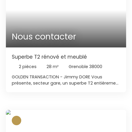
Nous contacter
Superbe T2 rénové et meublé
2
pièces
28
m²
Grenoble 38000
GOLDEN TRANSACTION - Jimmy DORE Vous
présente, secteur gare, un superbe T2 entièrement
rénové et vendu meublé. Son séjour et cuisine
ouverte et équipée baignés de lumière donneront
accès à un chambre spacieuse ainsi que sa salle
de bain avec baignoire, lavabo et WC. Un placard
de rangement sera disponible à l'entrée. Secteur
HORS PLAFONNEMENT DES LOYERS !! Parquet en bois
bien entretenue. Chauffage électrique. PVC