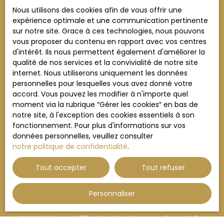
Nous utilisons des cookies afin de vous offrir une
expérience optimale et une communication pertinente
sur notre site. Grace à ces technologies, nous pouvons
vous proposer du contenu en rapport avec vos centres
Pré-sélection des acquéreurs
d'intérêt. Ils nous permettent également d'améliorer la
qualité de nos services et la convivialité de notre site
internet. Nous utiliserons uniquement les données
Nous validons la solvabilité des acquéreurs avant toute
personnelles pour lesquelles vous avez donné votre
visite. Cela évite les pertes de temps et garantit des
accord. Vous pouvez les modifier à n'importe quel
démarches concrètes. Vous ne recevez que des profils
moment via la rubrique ″Gérer les cookies″ en bas de
sérieux, prêts à acheter rapidement.
notre site, à l'exception des cookies essentiels à son
fonctionnement. Pour plus d'informations sur vos
données personnelles, veuillez consulter
notre politique de confidentialité
.
Tout accepter
Tout refuser
Personnaliser
Large diffusion des biens
Votre bien est diffusé sur les plus grands portails