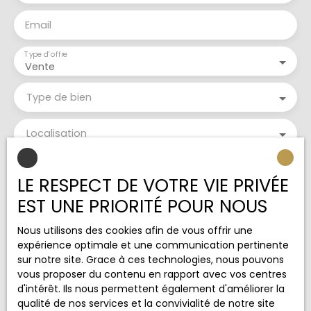
Email
Type d'offre
Vente
Type de bien
Localisation
Budget max (€)
LE RESPECT DE VOTRE VIE PRIVÉE
EST UNE PRIORITÉ POUR NOUS
Surface min (m²)
Nous utilisons des cookies afin de vous offrir une
J'accepte le traitement de mes données
expérience optimale et une communication pertinente
personnelles conformément au RGPD. Si vous ne
sur notre site. Grace à ces technologies, nous pouvons
souhaitez pas faire l'objet de prospection
vous proposer du contenu en rapport avec vos centres
commerciale par voie téléphonique, vous pouvez
d'intérêt. Ils nous permettent également d'améliorer la
vous inscrire gratuitement sur la liste d'opposition
qualité de nos services et la convivialité de notre site