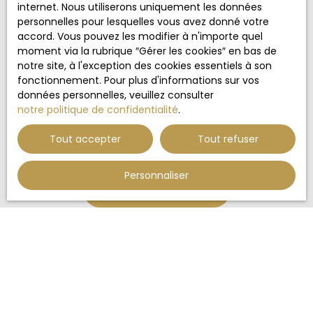
au démarchage téléphonique, prévu par l'article
internet. Nous utiliserons uniquement les données
L223-1 du code de la consommation, sur le site
personnelles pour lesquelles vous avez donné votre
Internet www.bloctel.gouv.fr ou par courrier
accord. Vous pouvez les modifier à n'importe quel
adressé à :
moment via la rubrique ″Gérer les cookies″ en bas de
notre site, à l'exception des cookies essentiels à son
Société Worldline, Service Bloctel, CS 61311, 41013
fonctionnement. Pour plus d'informations sur vos
BLOIS CEDEX.
données personnelles, veuillez consulter
notre politique de confidentialité
.
Pour en savoir plus sur le traitement de vos
données personnelles, veuillez consulter notre
Tout accepter
Tout refuser
politique de confidentialité
.
Personnaliser
Recevoir des annonces