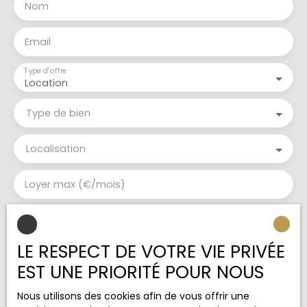
Nom
Email
Type d'offre
Location
Type de bien
Localisation
Loyer max (€/mois)
Surface min (m²)
LE RESPECT DE VOTRE VIE PRIVÉE
J'accepte le traitement de mes données
EST UNE PRIORITÉ POUR NOUS
personnelles conformément au RGPD. Si vous ne
souhaitez pas faire l'objet de prospection
Nous utilisons des cookies afin de vous offrir une
commerciale par voie téléphonique, vous pouvez