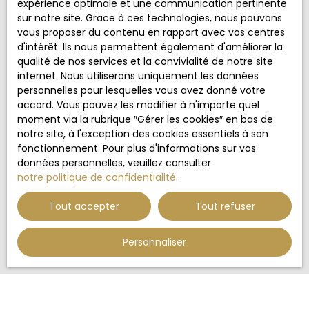
expérience optimale et une communication pertinente
vous inscrire gratuitement sur la liste d'opposition
sur notre site. Grace à ces technologies, nous pouvons
au démarchage téléphonique, prévu par l'article
vous proposer du contenu en rapport avec vos centres
L223-1 du code de la consommation, sur le site
d'intérêt. Ils nous permettent également d'améliorer la
Internet www.bloctel.gouv.fr ou par courrier
qualité de nos services et la convivialité de notre site
adressé à :
internet. Nous utiliserons uniquement les données
personnelles pour lesquelles vous avez donné votre
Société Worldline, Service Bloctel, CS 61311, 41013
accord. Vous pouvez les modifier à n'importe quel
BLOIS CEDEX.
moment via la rubrique ″Gérer les cookies″ en bas de
notre site, à l'exception des cookies essentiels à son
Pour en savoir plus sur le traitement de vos
fonctionnement. Pour plus d'informations sur vos
données personnelles, veuillez consulter notre
données personnelles, veuillez consulter
politique de confidentialité
.
notre politique de confidentialité
.
Tout accepter
Tout refuser
Recevoir des annonces
Personnaliser