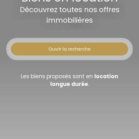
Découvrez toutes nos offres
immobilières
Ouvrir la recherche
Type d'offre
Location
Les biens proposés sont en
location
longue durée
.
Type de bien
Appartement
Localisation
Loyer max (€/mois)
Surface min (m²)