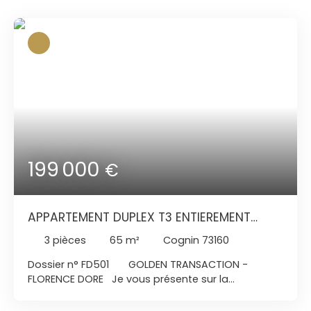
199 000
€
APPARTEMENT DUPLEX T3 ENTIEREMENT
REFAIT A NEUF AVEC GARAGE ET CAVE
3
pièces
65
m²
Cognin 73160
Dossier n° FD501 GOLDEN TRANSACTION -
FLORENCE DORE Je vous présente sur la
commune de COGNIN (73160) Au centre ville, Rare
a la vente Idéalement situé au cœur de Cognin