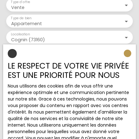
Type d'offre
vendre (pour du off market n'hésitez pas à joindre
Vente
Mr DORE) sur notre site internet www. golden-
transaction. fr Gestion Airbnb et longue durée
Type de bien
gérée par notre expert Mr RONDA. GOLDEN GESTION
Appartement
Conciergerie. Cette présente annonce a été
Localisation
rédigée par Florence DORE agent commercial en
Cognin (73160)
immobilier immatriculé au RSAC de Grenoble sous
le numéro RCS 900 066 937
Budget max (€)
LE RESPECT DE VOTRE VIE PRIVÉE
Surface min (m²)
EST UNE PRIORITÉ POUR NOUS
Pièces min
Nous utilisons des cookies afin de vous offrir une
expérience optimale et une communication pertinente
sur notre site. Grace à ces technologies, nous pouvons
J'accepte le traitement de mes données
vous proposer du contenu en rapport avec vos centres
personnelles conformément au RGPD. Si vous ne
d'intérêt. Ils nous permettent également d'améliorer la
souhaitez pas faire l'objet de prospection
qualité de nos services et la convivialité de notre site
commerciale par voie téléphonique, vous pouvez
internet. Nous utiliserons uniquement les données
vous inscrire gratuitement sur la liste d'opposition
personnelles pour lesquelles vous avez donné votre
au démarchage téléphonique, prévu par l'article
accord. Vous pouvez les modifier à n'importe quel