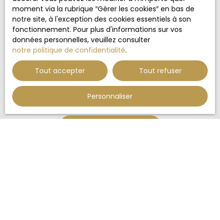
L223-1 du code de la consommation, sur le site
moment via la rubrique ″Gérer les cookies″ en bas de
Internet www.bloctel.gouv.fr ou par courrier
notre site, à l'exception des cookies essentiels à son
adressé à :
fonctionnement. Pour plus d'informations sur vos
données personnelles, veuillez consulter
Société Worldline, Service Bloctel, CS 61311, 41013
notre politique de confidentialité
.
BLOIS CEDEX.
Tout accepter
Tout refuser
Pour en savoir plus sur le traitement de vos
données personnelles, veuillez consulter notre
politique de confidentialité
.
Personnaliser
Recevoir des annonces