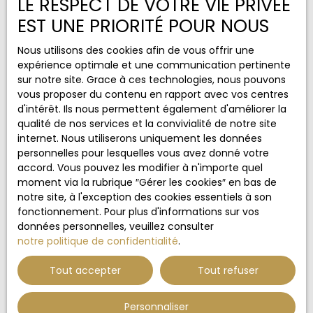
LE RESPECT DE VOTRE VIE PRIVÉE
J'accepte le traitement de mes données
EST UNE PRIORITÉ POUR NOUS
personnelles conformément au RGPD. Si vous ne
souhaitez pas faire l'objet de prospection
Nous utilisons des cookies afin de vous offrir une
commerciale par voie téléphonique, vous pouvez
expérience optimale et une communication pertinente
vous inscrire gratuitement sur la liste d'opposition
sur notre site. Grace à ces technologies, nous pouvons
au démarchage téléphonique, prévu par l'article
vous proposer du contenu en rapport avec vos centres
L223-1 du code de la consommation, sur le site
d'intérêt. Ils nous permettent également d'améliorer la
Internet www.bloctel.gouv.fr ou par courrier
qualité de nos services et la convivialité de notre site
adressé à :
internet. Nous utiliserons uniquement les données
personnelles pour lesquelles vous avez donné votre
Société Worldline, Service Bloctel, CS 61311, 41013
accord. Vous pouvez les modifier à n'importe quel
BLOIS CEDEX.
moment via la rubrique ″Gérer les cookies″ en bas de
notre site, à l'exception des cookies essentiels à son
Pour en savoir plus sur le traitement de vos
fonctionnement. Pour plus d'informations sur vos
données personnelles, veuillez consulter notre
données personnelles, veuillez consulter
politique de confidentialité
.
notre politique de confidentialité
.
Tout accepter
Tout refuser
Recevoir des annonces
Personnaliser