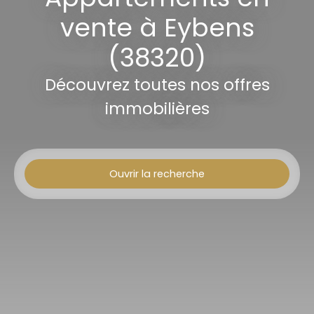
vente à Eybens
(38320)
Découvrez toutes nos offres
immobilières
Ouvrir la recherche
Type d'offre
Vente
Type de bien
Appartement
Localisation
Eybens (38320)