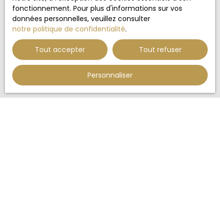
Internet www.bloctel.gouv.fr ou par courrier
fonctionnement. Pour plus d'informations sur vos
adressé à :
données personnelles, veuillez consulter
notre politique de confidentialité
.
Société Worldline, Service Bloctel, CS 61311, 41013
BLOIS CEDEX.
Tout accepter
Tout refuser
Pour en savoir plus sur le traitement de vos
données personnelles, veuillez consulter notre
Personnaliser
politique de confidentialité
.
Recevoir des annonces
JE RECHERCHE UN BIEN