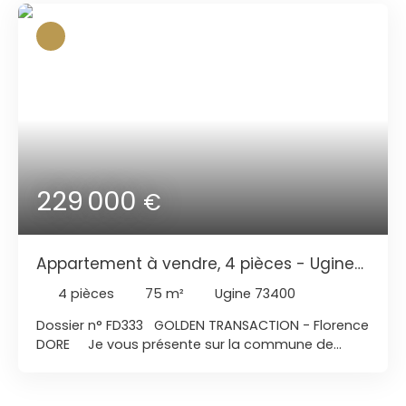
229 000
€
Appartement à vendre, 4 pièces - Ugine
73400
4
pièces
75
m²
Ugine 73400
Dossier n° FD333 GOLDEN TRANSACTION - Florence
DORE Je vous présente sur la commune de
UGINE(73400) plusieurs appartements T4 de
75m² avec garage prix 229000€ plusieurs
appartement sT4 de 81m² avec garage prix