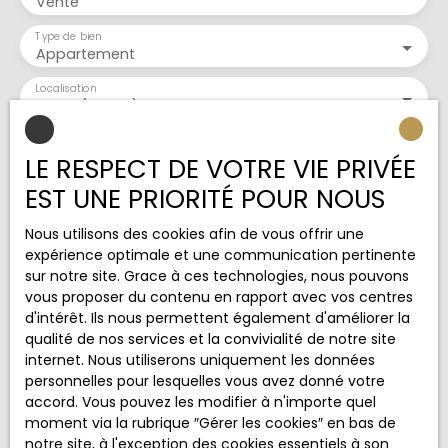
Vente
Type de bien
Appartement
Localisation
Ugine (73400)
Budget max (€)
LE RESPECT DE VOTRE VIE PRIVÉE
EST UNE PRIORITÉ POUR NOUS
Surface min (m²)
Nous utilisons des cookies afin de vous offrir une
Pièces min
expérience optimale et une communication pertinente
sur notre site. Grace à ces technologies, nous pouvons
vous proposer du contenu en rapport avec vos centres
J'accepte le traitement de mes données
d'intérêt. Ils nous permettent également d'améliorer la
personnelles conformément au RGPD. Si vous ne
qualité de nos services et la convivialité de notre site
souhaitez pas faire l'objet de prospection
internet. Nous utiliserons uniquement les données
commerciale par voie téléphonique, vous pouvez
personnelles pour lesquelles vous avez donné votre
vous inscrire gratuitement sur la liste d'opposition
accord. Vous pouvez les modifier à n'importe quel
au démarchage téléphonique, prévu par l'article
moment via la rubrique ″Gérer les cookies″ en bas de
L223-1 du code de la consommation, sur le site
notre site, à l'exception des cookies essentiels à son