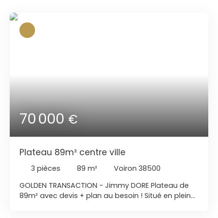
70 000
€
Plateau 89m² centre ville
3
pièces
89
m²
Voiron 38500
GOLDEN TRANSACTION - Jimmy DORE Plateau de
89m² avec devis + plan au besoin ! Situé en pleins
centre ville, proche de tout les commerces,
plateau de 89m² avec possibilité de faire un