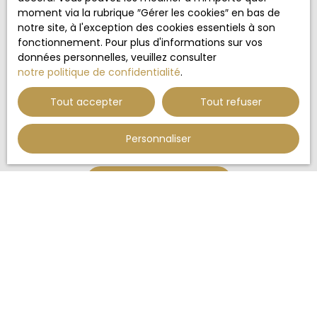
L223-1 du code de la consommation, sur le site
moment via la rubrique ″Gérer les cookies″ en bas de
Internet www.bloctel.gouv.fr ou par courrier
notre site, à l'exception des cookies essentiels à son
adressé à :
fonctionnement. Pour plus d'informations sur vos
données personnelles, veuillez consulter
Société Worldline, Service Bloctel, CS 61311, 41013
notre politique de confidentialité
.
BLOIS CEDEX.
Tout accepter
Tout refuser
Pour en savoir plus sur le traitement de vos
données personnelles, veuillez consulter notre
politique de confidentialité
.
Personnaliser
Recevoir des annonces