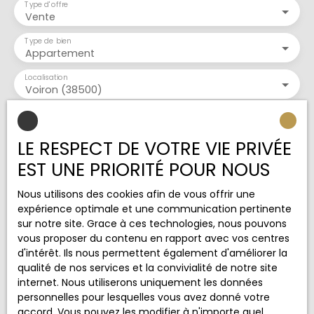
Type d'offre
Vente
Type de bien
Appartement
Localisation
Voiron (38500)
Budget max (€)
LE RESPECT DE VOTRE VIE PRIVÉE
Surface min (m²)
EST UNE PRIORITÉ POUR NOUS
Pièces min
Nous utilisons des cookies afin de vous offrir une
expérience optimale et une communication pertinente
sur notre site. Grace à ces technologies, nous pouvons
J'accepte le traitement de mes données
vous proposer du contenu en rapport avec vos centres
personnelles conformément au RGPD. Si vous ne
d'intérêt. Ils nous permettent également d'améliorer la
souhaitez pas faire l'objet de prospection
qualité de nos services et la convivialité de notre site
commerciale par voie téléphonique, vous pouvez
internet. Nous utiliserons uniquement les données
vous inscrire gratuitement sur la liste d'opposition
personnelles pour lesquelles vous avez donné votre
au démarchage téléphonique, prévu par l'article
accord. Vous pouvez les modifier à n'importe quel