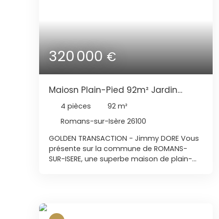
320 000
€
Maiosn Plain-Pied 92m² Jardin
480m²
4
pièces
92
m²
Romans-sur-Isère 26100
GOLDEN TRANSACTION - Jimmy DORE Vous
présente sur la commune de ROMANS-
SUR-ISERE, une superbe maison de plain-
pied de 92m² et son jardin de 480m² +
garage 20m² Terrain piscinable ! Grand
séjour et sa cuisine ouverte, très spacieux
et lumineux ! Le séjour disposera de sa clim
réversible. 3 belles chambres avec