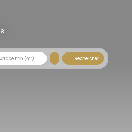
es
Rechercher
urface min (m²)