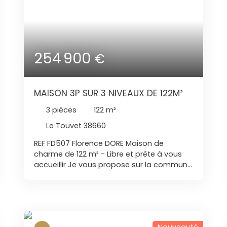
254 900
€
MAISON 3P SUR 3 NIVEAUX DE 122M²
3
pièces
122
m²
Le Touvet 38660
REF FD507 Florence DORE Maison de
charme de 122 m² - Libre et prête à vous
accueillir Je vous propose sur la commune
de LE TOUVET (38660) Imaginez une
maison lumineuse et spacieuse, construite
en 1700 et entièrement rénovée en 2016, où
chaque détail a été pensé pour votre
confort. Avec ses 122 m² de surface