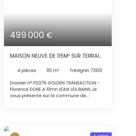
499 000
€
MAISON NEUVE DE 115M² SUR TERRAIN
DE 600M²
4
pièces
115
m²
Trévignin 73100
Dossier n° FD376 GOLDEN TRANSACTION -
Florence DORE A 10mn d'AIX LES BAINS Je
vous présente sur la commune de
TREVIGNIN (73100) Magnifique maison
neuve avec une vue dégagée pas de vis à
vis Secteur très calme sur les hauteur d'Aix
les bains Cette maison se compose : Au
RDC belle cuisine ouverte sur une pièce de
vie d'environ 50m² avec accès sur le jardin