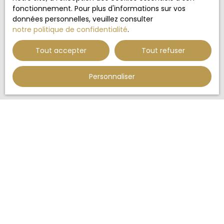
Internet www.bloctel.gouv.fr ou par courrier
fonctionnement. Pour plus d'informations sur vos
adressé à :
données personnelles, veuillez consulter
notre politique de confidentialité
.
Société Worldline, Service Bloctel, CS 61311, 41013
BLOIS CEDEX.
Tout accepter
Tout refuser
Pour en savoir plus sur le traitement de vos
données personnelles, veuillez consulter notre
Personnaliser
politique de confidentialité
.
Recevoir des annonces
JE RECHERCHE UN BIEN