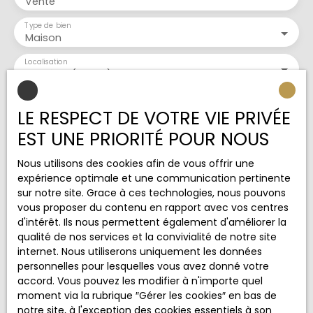
Vente
optimisés pour le confort quotidien Emplacement
privilégié Proximité immédiate de écoles,
Type de bien
commerces et transports Cadre naturel
Maison
exceptionnel entre ville et montagnes : balades,
Localisation
randonnées, pistes cyclables Informations
Domène (38420)
complémentaires DPE : D | GES : B Pourquoi vous
allez l’aimer Maison clé en main, prête à accueillir
Budget max (€)
une famille Luminosité, confort et espaces
LE RESPECT DE VOTRE VIE PRIVÉE
optimisés Cadre naturel exceptionnel à proximité
EST UNE PRIORITÉ POUR NOUS
immédiate de Domène Idéale pour une vie
Surface min (m²)
épanouie entre confort moderne et nature 📞 Pour
Nous utilisons des cookies afin de vous offrir une
plus d’informations ou organiser une visite,
Pièces min
expérience optimale et une communication pertinente
contactez Florence Camilotti – Golden
sur notre site. Grace à ces technologies, nous pouvons
Transaction au 06 50 86 65 60📅 Prendre rendez-
vous proposer du contenu en rapport avec vos centres
vous : https://calendar. app.
J'accepte le traitement de mes données
d'intérêt. Ils nous permettent également d'améliorer la
google/ryqWd48Q6qgVVhmaA
personnelles conformément au RGPD. Si vous ne
qualité de nos services et la convivialité de notre site
souhaitez pas faire l'objet de prospection
internet. Nous utiliserons uniquement les données
commerciale par voie téléphonique, vous pouvez
personnelles pour lesquelles vous avez donné votre
vous inscrire gratuitement sur la liste d'opposition
accord. Vous pouvez les modifier à n'importe quel
au démarchage téléphonique, prévu par l'article
moment via la rubrique ″Gérer les cookies″ en bas de
L223-1 du code de la consommation, sur le site
notre site, à l'exception des cookies essentiels à son